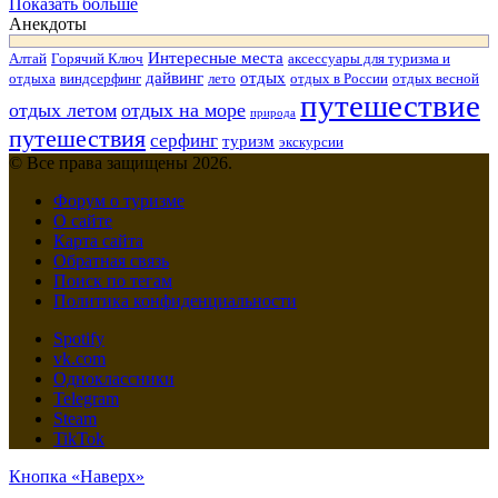
Показать больше
Анекдоты
Интересные места
Алтай
Горячий Ключ
аксессуары для туризма и
дайвинг
отдых
отдыха
виндсерфинг
лето
отдых в России
отдых весной
путешествие
отдых летом
отдых на море
природа
путешествия
серфинг
туризм
экскурсии
© Все права защищены 2026.
Форум о туризме
О сайте
Карта сайта
Обратная связь
Поиск по тегам
Политика конфиденциальности
Spotify
vk.com
Одноклассники
Telegram
Steam
TikTok
Кнопка «Наверх»