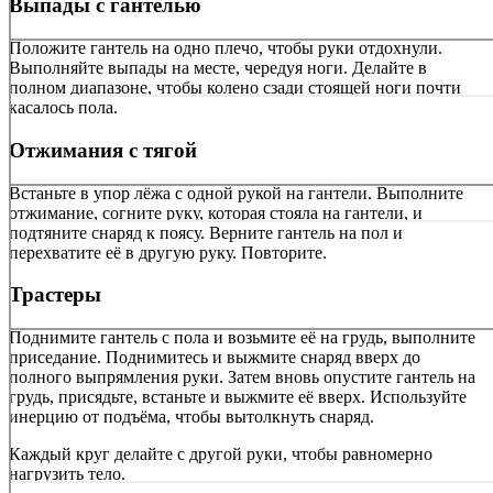
Выпады с гантелью
Положите гантель на одно плечо, чтобы руки отдохнули.
Выполняйте выпады на месте, чередуя ноги. Делайте в
полном диапазоне, чтобы колено сзади стоящей ноги почти
касалось пола.
Отжимания с тягой
Встаньте в упор лёжа с одной рукой на гантели. Выполните
отжимание, согните руку, которая стояла на гантели, и
подтяните снаряд к поясу. Верните гантель на пол и
перехватите её в другую руку. Повторите.
Трастеры
Поднимите гантель с пола и возьмите её на грудь, выполните
приседание. Поднимитесь и выжмите снаряд вверх до
полного выпрямления руки. Затем вновь опустите гантель на
грудь, присядьте, встаньте и выжмите её вверх. Используйте
инерцию от подъёма, чтобы вытолкнуть снаряд.
Каждый круг делайте с другой руки, чтобы равномерно
нагрузить тело.