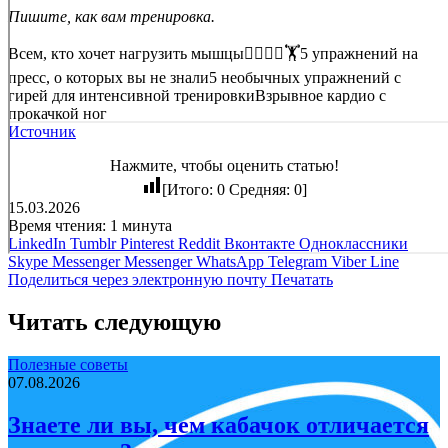
Пишите, как вам тренировка.
Всем, кто хочет нагрузить мышцы🏋🏻🏋🏻🏋5 упражнений на
пресс, о которых вы не знали5 необычных упражнений с
гирей для интенсивной тренировкиВзрывное кардио с
прокачкой ног
Источник
Нажмите, чтобы оценить статью!
[Итого:
0
Средняя:
0
]
15.03.2026
Время чтения: 1 минута
LinkedIn
Tumblr
Pinterest
Reddit
Вконтакте
Одноклассники
Skype
Messenger
Messenger
WhatsApp
Telegram
Viber
Line
Поделиться через электронную почту
Печатать
Читать следующую
Полезные советы
07.08.2026
Знаете ли вы, чем кабачок отличается