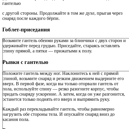
с другой стороны. Продолжайте в том же духе, прыгая через
снаряд после каждого бёрпи.
Гоблет-приседания
Возьмите гантель обеими руками за блинчики с двух сторон и
удерживайте перед грудью. Приседайте, стараясь оставлять
спину прямой, а пятки — прижатыми к полу.
Рывки с гантелью
Положите гантель между ног. Наклонитесь к ней с прямой
спиной, возьмите снаряд и резким движением выдерните его
вверх. В первой фазе, когда вы только оторвали гантель от
пола, используйте спину — резко разогните корпус, чтобы
придать снаряду ускорение. А затем, когда он уже разгонится,
останется только поднять его вверх и выпрямить руку.
Каждый раз перекладывайте гантель, чтобы равномерно
нагрузить обе стороны тела. И опускайте снаряд вниз до
касания пола.