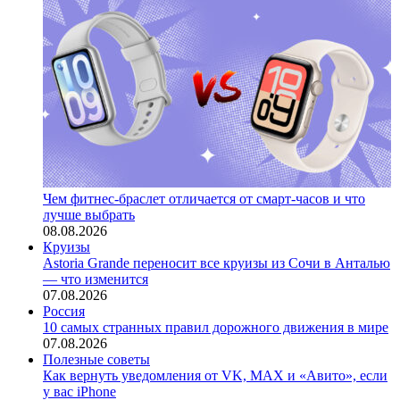
Чем фитнес-браслет отличается от смарт-часов и что
лучше выбрать
08.08.2026
Круизы
Astoria Grande переносит все круизы из Сочи в Анталью
— что изменится
07.08.2026
Россия
10 самых странных правил дорожного движения в мире
07.08.2026
Полезные советы
Как вернуть уведомления от VK, MAX и «Авито», если
у вас iPhone