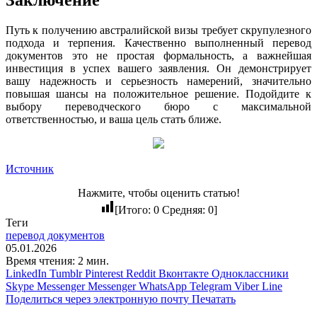
Путь к получению австралийской визы требует скрупулезного
подхода и терпения. Качественно выполненный перевод
документов это не простая формальность, а важнейшая
инвестиция в успех вашего заявления. Он демонстрирует
вашу надежность и серьезность намерений, значительно
повышая шансы на положительное решение. Подойдите к
выбору переводческого бюро с максимальной
ответственностью, и ваша цель стать ближе.
Источник
Нажмите, чтобы оценить статью!
[Итого:
0
Средняя:
0
]
Теги
перевод документов
05.01.2026
Время чтения: 2 мин.
LinkedIn
Tumblr
Pinterest
Reddit
Вконтакте
Одноклассники
Skype
Messenger
Messenger
WhatsApp
Telegram
Viber
Line
Поделиться через электронную почту
Печатать