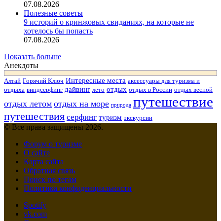
07.08.2026
Полезные советы
9 историй о кринжовых свиданиях, на которые не
хотелось бы попасть
07.08.2026
Показать больше
Анекдоты
Интересные места
Алтай
Горячий Ключ
аксессуары для туризма и
дайвинг
отдых
отдыха
виндсерфинг
лето
отдых в России
отдых весной
путешествие
отдых летом
отдых на море
природа
путешествия
серфинг
туризм
экскурсии
© Все права защищены 2026.
Форум о туризме
О сайте
Карта сайта
Обратная связь
Поиск по тегам
Политика конфиденциальности
Spotify
vk.com