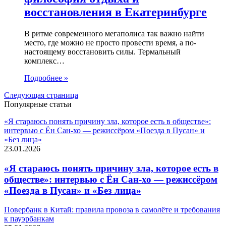
восстановления в Екатеринбурге
В ритме современного мегаполиса так важно найти
место, где можно не просто провести время, а по-
настоящему восстановить силы. Термальный
комплекс…
Подробнее »
Следующая страница
Популярные статьи
«Я стараюсь понять причину зла, которое есть в обществе»:
интервью с Ён Сан-хо — режиссёром «Поезда в Пусан» и
«Без лица»
23.01.2026
«Я стараюсь понять причину зла, которое есть в
обществе»: интервью с Ён Сан-хо — режиссёром
«Поезда в Пусан» и «Без лица»
Повербанк в Китай: правила провоза в самолёте и требования
к пауэрбанкам