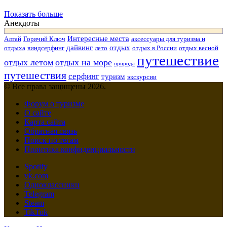
Показать больше
Анекдоты
Интересные места
Алтай
Горячий Ключ
аксессуары для туризма и
дайвинг
отдых
отдыха
виндсерфинг
лето
отдых в России
отдых весной
путешествие
отдых летом
отдых на море
природа
путешествия
серфинг
туризм
экскурсии
© Все права защищены 2026.
Форум о туризме
О сайте
Карта сайта
Обратная связь
Поиск по тегам
Политика конфиденциальности
Spotify
vk.com
Одноклассники
Telegram
Steam
TikTok