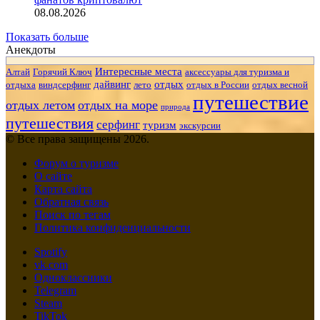
08.08.2026
Показать больше
Анекдоты
Интересные места
Алтай
Горячий Ключ
аксессуары для туризма и
дайвинг
отдых
отдыха
виндсерфинг
лето
отдых в России
отдых весной
путешествие
отдых летом
отдых на море
природа
путешествия
серфинг
туризм
экскурсии
© Все права защищены 2026.
Форум о туризме
О сайте
Карта сайта
Обратная связь
Поиск по тегам
Политика конфиденциальности
Spotify
vk.com
Одноклассники
Telegram
Steam
TikTok