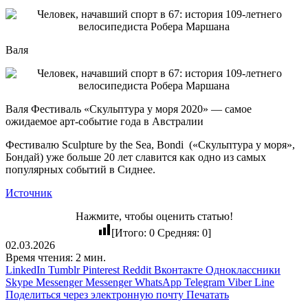
Валя
Валя Фестиваль «Скульптура у моря 2020» — самое
ожидаемое арт-событие года в Австралии
Фестивалю Sculpture by the Sea, Bondi («Скульптура у моря»,
Бондай) уже больше 20 лет славится как одно из самых
популярных событий в Сиднее.
Источник
Нажмите, чтобы оценить статью!
[Итого:
0
Средняя:
0
]
02.03.2026
Время чтения: 2 мин.
LinkedIn
Tumblr
Pinterest
Reddit
Вконтакте
Одноклассники
Skype
Messenger
Messenger
WhatsApp
Telegram
Viber
Line
Поделиться через электронную почту
Печатать