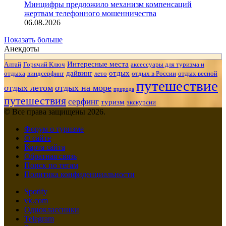
Минцифры предложило механизм компенсаций
жертвам телефонного мошенничества
06.08.2026
Показать больше
Анекдоты
Интересные места
Алтай
Горячий Ключ
аксессуары для туризма и
дайвинг
отдых
отдыха
виндсерфинг
лето
отдых в России
отдых весной
путешествие
отдых летом
отдых на море
природа
путешествия
серфинг
туризм
экскурсии
© Все права защищены 2026.
Форум о туризме
О сайте
Карта сайта
Обратная связь
Поиск по тегам
Политика конфиденциальности
Spotify
vk.com
Одноклассники
Telegram