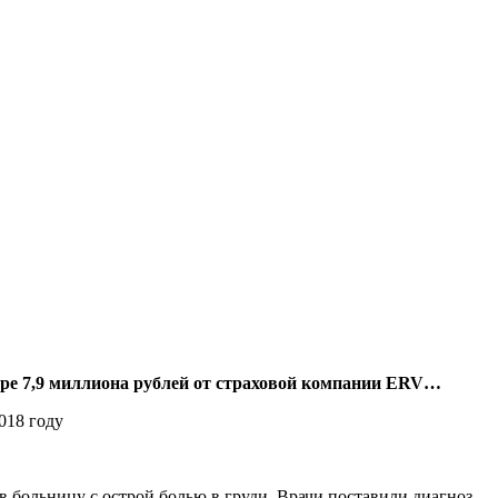
ере 7,9 миллиона рублей от страховой компании ERV…
 больницу с острой болью в груди. Врачи поставили диагноз –