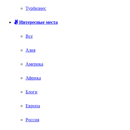
Турбизнес
Интересные места
Все
Азия
Америка
Африка
Блоги
Европа
Россия