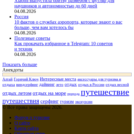
Xiaomi выпустила бритву размером с футляр для
наушников и автономностью до 60 дней
04.08.2026
Россия
10 фактов о службах аэропорта, которые знают о вас
больше, чем вам хотелось бы
04.08.2026
Полезные советы
Как прокачать избранное в Telegram: 10 советов
и техник
04.08.2026
Показать больше
Анекдоты
Интересные места
Алтай
Горячий Ключ
аксессуары для туризма и
дайвинг
отдых
отдыха
виндсерфинг
лето
отдых в России
отдых весной
путешествие
отдых летом
отдых на море
природа
путешествия
серфинг
туризм
экскурсии
© Все права защищены 2026.
Форум о туризме
О сайте
Карта сайта
Обратная связь