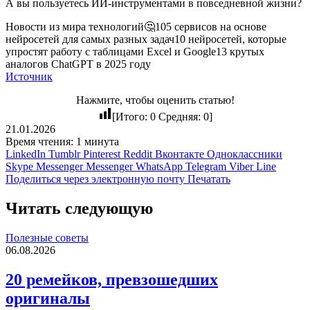
А вы пользуетесь ИИ-инструментами в повседневной жизни?
Новости из мира технологий🤔105 сервисов на основе
нейросетей для самых разных задач10 нейросетей, которые
упростят работу с таблицами Excel и Google13 крутых
аналогов ChatGPT в 2025 году
Источник
Нажмите, чтобы оценить статью!
[Итого:
0
Средняя:
0
]
21.01.2026
Время чтения: 1 минута
LinkedIn
Tumblr
Pinterest
Reddit
Вконтакте
Одноклассники
Skype
Messenger
Messenger
WhatsApp
Telegram
Viber
Line
Поделиться через электронную почту
Печатать
Читать следующую
Полезные советы
06.08.2026
20 ремейков, превзошедших
оригиналы