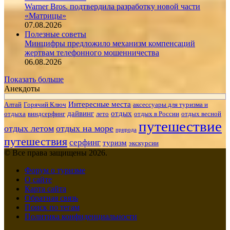
Warner Bros. подтвердила разработку новой части
«Матрицы»
07.08.2026
Полезные советы
Минцифры предложило механизм компенсаций
жертвам телефонного мошенничества
06.08.2026
Показать больше
Анекдоты
Интересные места
Алтай
Горячий Ключ
аксессуары для туризма и
дайвинг
отдых
отдыха
виндсерфинг
лето
отдых в России
отдых весной
путешествие
отдых летом
отдых на море
природа
путешествия
серфинг
туризм
экскурсии
© Все права защищены 2026.
Форум о туризме
О сайте
Карта сайта
Обратная связь
Поиск по тегам
Политика конфиденциальности