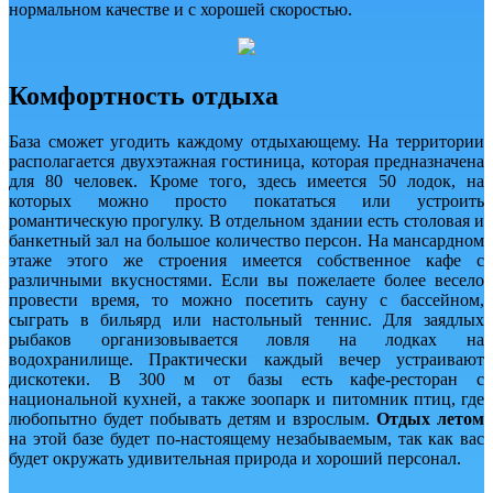
нормальном качестве и с хорошей скоростью.
Комфортность отдыха
База сможет угодить каждому отдыхающему. На территории
располагается двухэтажная гостиница, которая предназначена
для 80 человек. Кроме того, здесь имеется 50 лодок, на
которых можно просто покататься или устроить
романтическую прогулку. В отдельном здании есть столовая и
банкетный зал на большое количество персон. На мансардном
этаже этого же строения имеется собственное кафе с
различными вкусностями. Если вы пожелаете более весело
провести время, то можно посетить сауну с бассейном,
сыграть в бильярд или настольный теннис. Для заядлых
рыбаков организовывается ловля на лодках на
водохранилище. Практически каждый вечер устраивают
дискотеки. В 300 м от базы есть кафе-ресторан с
национальной кухней, а также зоопарк и питомник птиц, где
любопытно будет побывать детям и взрослым.
Отдых летом
на этой базе будет по-настоящему незабываемым, так как вас
будет окружать удивительная природа и хороший персонал.