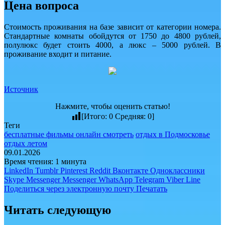
Цена вопроса
Стоимость проживания на базе зависит от категории номера.
Стандартные комнаты обойдутся от 1750 до 4800 рублей,
полулюкс будет стоить 4000, а люкс – 5000 рублей. В
проживание входит и питание.
Источник
Нажмите, чтобы оценить статью!
[Итого:
0
Средняя:
0
]
Теги
бесплатные фильмы онлайн смотреть
отдых в Подмосковье
отдых летом
09.01.2026
Время чтения: 1 минута
LinkedIn
Tumblr
Pinterest
Reddit
Вконтакте
Одноклассники
Skype
Messenger
Messenger
WhatsApp
Telegram
Viber
Line
Поделиться через электронную почту
Печатать
Читать следующую