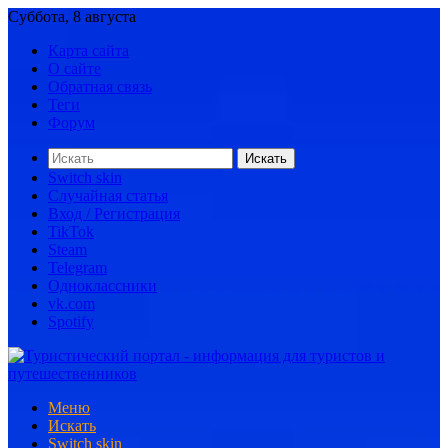
Суббота, 8 августа
Карта сайта
О сайте
Обратная связь
Теги
Форум
Искать
Switch skin
Случайная статья
Вход / Регистрация
TikTok
Steam
Telegram
Одноклассники
vk.com
Spotify
Меню
Искать
Switch skin