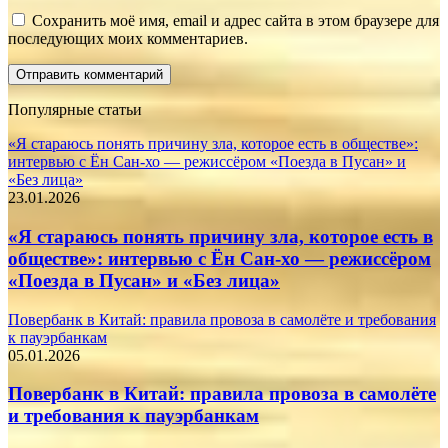
Сохранить моё имя, email и адрес сайта в этом браузере для
последующих моих комментариев.
Популярные статьи
«Я стараюсь понять причину зла, которое есть в обществе»:
интервью с Ён Сан-хо — режиссёром «Поезда в Пусан» и
«Без лица»
23.01.2026
«Я стараюсь понять причину зла, которое есть в
обществе»: интервью с Ён Сан-хо — режиссёром
«Поезда в Пусан» и «Без лица»
Повербанк в Китай: правила провоза в самолёте и требования
к пауэрбанкам
05.01.2026
Повербанк в Китай: правила провоза в самолёте
и требования к пауэрбанкам