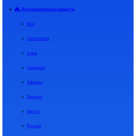
Достопримечательности
Все
Австралия
Азия
Америка
Африка
Европа
Места
Россия