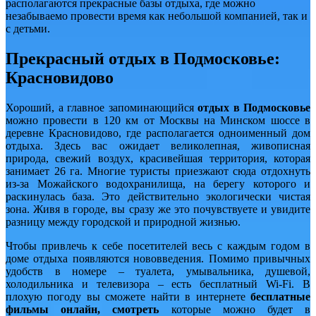
располагаются прекрасные базы отдыха, где можно
незабываемо провести время как небольшой компанией, так и
с детьми.
Прекрасный отдых в Подмосковье:
Красновидово
Хороший, а главное запоминающийся
отдых в Подмосковье
можно провести в 120 км от Москвы на Минском шоссе в
деревне Красновидово, где располагается одноименный дом
отдыха. Здесь вас ожидает великолепная, живописная
природа, свежий воздух, красивейшая территория, которая
занимает 26 га. Многие туристы приезжают сюда отдохнуть
из-за Можайского водохранилища, на берегу которого и
раскинулась база. Это действительно экологически чистая
зона. Живя в городе, вы сразу же это почувствуете и увидите
разницу между городской и природной жизнью.
Чтобы привлечь к себе посетителей весь с каждым годом в
доме отдыха появляются нововведения. Помимо привычных
удобств в номере – туалета, умывальника, душевой,
холодильника и телевизора – есть бесплатный Wi-Fi. В
плохую погоду вы сможете найти в интернете
бесплатные
фильмы онлайн, смотреть
которые можно будет в