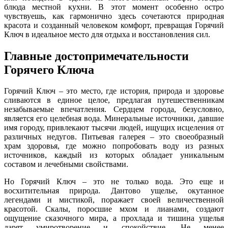
блюда местной кухни. В этот момент особенно остро
чувствуешь, как гармонично здесь сочетаются природная
красота и созданный человеком комфорт, превращая Горячий
Ключ в идеальное место для отдыха и восстановления сил.
Главные достопримечательности
Горячего Ключа
Горячий Ключ – это место, где история, природа и здоровье
сливаются в единое целое, предлагая путешественникам
незабываемые впечатления. Сердцем города, безусловно,
является его целебная вода. Минеральные источники, давшие
имя городу, привлекают тысячи людей, ищущих исцеления от
различных недугов. Питьевая галерея – это своеобразный
храм здоровья, где можно попробовать воду из разных
источников, каждый из которых обладает уникальным
составом и лечебными свойствами.
Но Горячий Ключ – это не только вода. Это еще и
восхитительная природа. Дантово ущелье, окутанное
легендами и мистикой, поражает своей величественной
красотой. Скалы, поросшие мхом и лианами, создают
ощущение сказочного мира, а прохлада и тишина ущелья
дарят умиротворение и спокойствие. Не менее