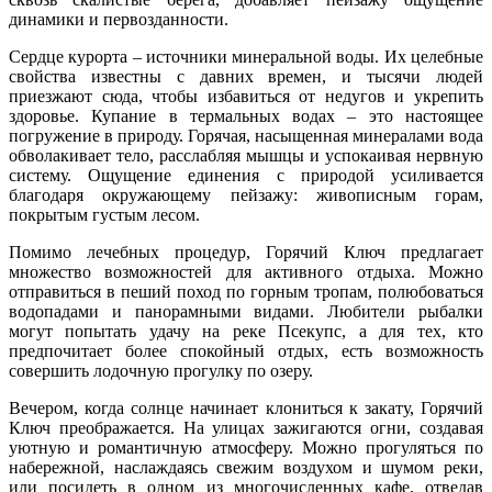
динамики и первозданности.
Сердце курорта – источники минеральной воды. Их целебные
свойства известны с давних времен, и тысячи людей
приезжают сюда, чтобы избавиться от недугов и укрепить
здоровье. Купание в термальных водах – это настоящее
погружение в природу. Горячая, насыщенная минералами вода
обволакивает тело, расслабляя мышцы и успокаивая нервную
систему. Ощущение единения с природой усиливается
благодаря окружающему пейзажу: живописным горам,
покрытым густым лесом.
Помимо лечебных процедур, Горячий Ключ предлагает
множество возможностей для активного отдыха. Можно
отправиться в пеший поход по горным тропам, полюбоваться
водопадами и панорамными видами. Любители рыбалки
могут попытать удачу на реке Псекупс, а для тех, кто
предпочитает более спокойный отдых, есть возможность
совершить лодочную прогулку по озеру.
Вечером, когда солнце начинает клониться к закату, Горячий
Ключ преображается. На улицах зажигаются огни, создавая
уютную и романтичную атмосферу. Можно прогуляться по
набережной, наслаждаясь свежим воздухом и шумом реки,
или посидеть в одном из многочисленных кафе, отведав