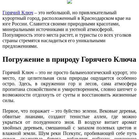
Горячий Ключ
– это небольшой, но привлекательный
курортный город, расположенный в Краснодарском крае на
юге России. Славится своими природными красотами,
минеральными источниками и уютной атмосферой.
Популярность этого места растет, и туристы со всех уголков
страны стремятся насладиться его уникальными
предложениями.
Погружение в природу Горячего Ключа
Горячий Ключ – это не просто бальнеологический курорт, это
место, где целительная сила природы ощущается особенно
остро. Здесь, в окружении гор и лесов, сама атмосфера
пропитана спокойствием и умиротворением, словно шепчет о
возможности отдохнуть от суеты и восстановить жизненные
силы.
Первое, что поражает – это буйство зелени. Вековые деревья,
обвитые лианами, создают тенистые аллеи, где можно
укрыться от полуденного зноя. В воздухе витает аромат
хвойных деревьев, смешанный с запахом полевых цветов и
влажной земли. Шум реки Псекупс, пробивающей себе путь
сквозь скалистые берега, добавляет пейзажу ощущение