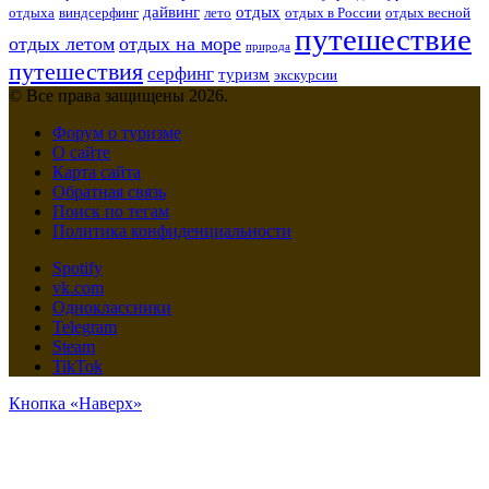
дайвинг
отдых
отдыха
виндсерфинг
лето
отдых в России
отдых весной
путешествие
отдых летом
отдых на море
природа
путешествия
серфинг
туризм
экскурсии
© Все права защищены 2026.
Форум о туризме
О сайте
Карта сайта
Обратная связь
Поиск по тегам
Политика конфиденциальности
Spotify
vk.com
Одноклассники
Telegram
Steam
TikTok
Кнопка «Наверх»