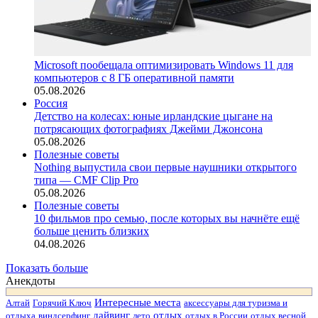
Microsoft пообещала оптимизировать Windows 11 для
компьютеров с 8 ГБ оперативной памяти
05.08.2026
Россия
Детство на колесах: юные ирландские цыгане на
потрясающих фотографиях Джейми Джонсона
05.08.2026
Полезные советы
Nothing выпустила свои первые наушники открытого
типа — CMF Clip Pro
05.08.2026
Полезные советы
10 фильмов про семью, после которых вы начнёте ещё
больше ценить близких
04.08.2026
Показать больше
Анекдоты
Интересные места
Алтай
Горячий Ключ
аксессуары для туризма и
дайвинг
отдых
отдыха
виндсерфинг
лето
отдых в России
отдых весной