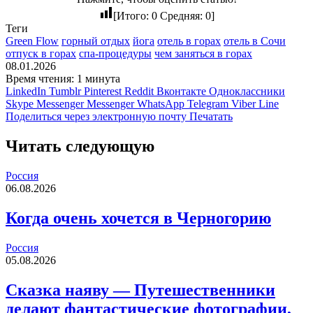
[Итого:
0
Средняя:
0
]
Теги
Green Flow
горный отдых
йога
отель в горах
отель в Сочи
отпуск в горах
спа-процедуры
чем заняться в горах
08.01.2026
Время чтения: 1 минута
LinkedIn
Tumblr
Pinterest
Reddit
Вконтакте
Одноклассники
Skype
Messenger
Messenger
WhatsApp
Telegram
Viber
Line
Поделиться через электронную почту
Печатать
Читать следующую
Россия
06.08.2026
Когда очень хочется в Черногорию
Россия
05.08.2026
Сказка наяву — Путешественники
делают фантастические фотографии,