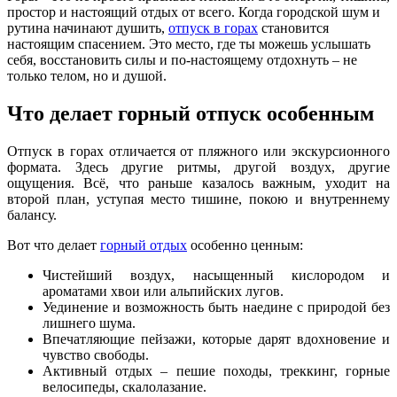
простор и настоящий отдых от всего. Когда городской шум и
рутина начинают душить,
отпуск в горах
становится
настоящим спасением. Это место, где ты можешь услышать
себя, восстановить силы и по-настоящему отдохнуть – не
только телом, но и душой.
Что делает горный отпуск особенным
Отпуск в горах отличается от пляжного или экскурсионного
формата. Здесь другие ритмы, другой воздух, другие
ощущения. Всё, что раньше казалось важным, уходит на
второй план, уступая место тишине, покою и внутреннему
балансу.
Вот что делает
горный отдых
особенно ценным:
Чистейший воздух, насыщенный кислородом и
ароматами хвои или альпийских лугов.
Уединение и возможность быть наедине с природой без
лишнего шума.
Впечатляющие пейзажи, которые дарят вдохновение и
чувство свободы.
Активный отдых – пешие походы, треккинг, горные
велосипеды, скалолазание.