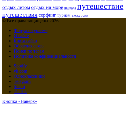
путешествие
отдых летом
отдых на море
природа
путешествия
серфинг
туризм
экскурсии
© Все права защищены 2026.
Форум о туризме
О сайте
Карта сайта
Обратная связь
Поиск по тегам
Политика конфиденциальности
Spotify
vk.com
Одноклассники
Telegram
Steam
TikTok
Кнопка «Наверх»