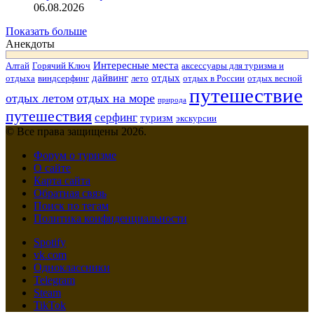
06.08.2026
Показать больше
Анекдоты
Интересные места
Алтай
Горячий Ключ
аксессуары для туризма и
дайвинг
отдых
отдыха
виндсерфинг
лето
отдых в России
отдых весной
путешествие
отдых летом
отдых на море
природа
путешествия
серфинг
туризм
экскурсии
© Все права защищены 2026.
Форум о туризме
О сайте
Карта сайта
Обратная связь
Поиск по тегам
Политика конфиденциальности
Spotify
vk.com
Одноклассники
Telegram
Steam
TikTok