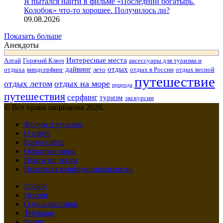
Я пытался найти в фильме «Последний богатырь.
Колобок» что-то хорошее. Получилось ли?
09.08.2026
Показать больше
Анекдоты
Интересные места
Алтай
Горячий Ключ
аксессуары для туризма и
дайвинг
отдых
отдыха
виндсерфинг
лето
отдых в России
отдых весной
путешествие
отдых летом
отдых на море
природа
путешествия
серфинг
туризм
экскурсии
© Все права защищены 2026.
Форум о туризме
О сайте
Карта сайта
Обратная связь
Поиск по тегам
Политика конфиденциальности
Spotify
vk.com
Одноклассники
Telegram
Steam