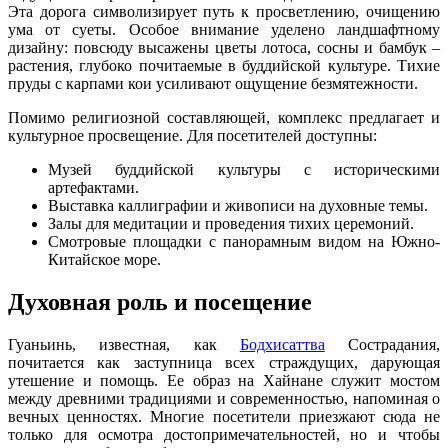
Эта дорога символизирует путь к просветлению, очищению
ума от суеты. Особое внимание уделено ландшафтному
дизайну: повсюду высажены цветы лотоса, сосны и бамбук –
растения, глубоко почитаемые в буддийской культуре. Тихие
пруды с карпами кои усиливают ощущение безмятежности.
Помимо религиозной составляющей, комплекс предлагает и
культурное просвещение. Для посетителей доступны:
Музей буддийской культуры с историческими
артефактами.
Выставка каллиграфии и живописи на духовные темы.
Залы для медитации и проведения тихих церемоний.
Смотровые площадки с панорамным видом на Южно-
Китайское море.
Духовная роль и посещение
Гуаньинь, известная, как
Бодхисаттва
Сострадания,
почитается как заступница всех страждущих, дарующая
утешение и помощь. Ее образ на Хайнане служит мостом
между древними традициями и современностью, напоминая о
вечных ценностях. Многие посетители приезжают сюда не
только для осмотра достопримечательностей, но и чтобы