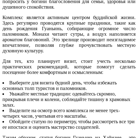
попросить у богини благословения для семьи, здоровья или
душевного спокойствия.
Комплекс является активным центром буддийской жизни.
Здесь регулярно проводятся крупные праздники, такие как
день рождения Гуаньинь, собирающие огромное число
паломников. Монахи читают сутры, а воздух наполняется
ароматом благовоний. Это зрелище производит неизгладимое
впечатление, позволяя глубже прочувствовать местную
духовную культуру.
Для тех, кто планирует визит, стоит учесть несколько
практических рекомендаций, которые помогут сделать
посещение более комфортным и осмысленным:
Выберите для визита будний день, чтобы избежать
основных толп туристов и паломников.
Уважайте местные традиции: одевайтесь скромно,
прикрывая плечи и колени, соблюдайте тишину в храмовых
залах.
Выделите на осмотр всего комплекса не менее трех-
четырех часов, учитывая его масштабы.
Обойдите статую по периметру, чтобы рассмотреть все три
ее ипостаси и оценить мастерство создателей.
Таким образом, статуя богини Гуаньинь на Хайнане – это