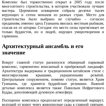
Комплекс был торжественно открыт в 2005 году после
многолетнего строительства, в котором участвовали лучшие
мастера. Церемония освящения собрала десятки тысяч
верующих и сотни монахов из разных стран. Место для
строительства было выбрано не случайно – согласно
преданиям, именно здесь Гуаньинь явилась местным рыбакам,
спасая их от шторма. Сегодня это место силы притягивает не
только буддистов, но и людей, ищущих умиротворения и
гармонии.
Архитектурный ансамбль и его
значение
Вокруг главной статуи раскинулся обширный парковый
комплекс, гармонично вписанный в прибрежный ландшафт.
Архитектура выдержана в традиционном китайском стиле с
многоярусными крышами, украшенными резьбой.
Центральным сооружением, помимо статуи, является Храм
Гуаньинь, где хранятся буддийские реликвии. Важной
деталью комплекса является также Павильон Нефритового
Будды, дополняющий духовную атмосферу.
Посещение комплекса предполагает определенный маршрут,
ведущий от ворот через живописные сады к главной святыне.