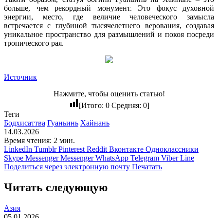
больше, чем рекордный монумент. Это фокус духовной
энергии, место, где величие человеческого замысла
встречается с глубиной тысячелетнего верования, создавая
уникальное пространство для размышлений и покоя посреди
тропического рая.
Источник
Нажмите, чтобы оценить статью!
[Итого:
0
Средняя:
0
]
Теги
Бодхисаттва
Гуаньинь
Хайнань
14.03.2026
Время чтения: 2 мин.
LinkedIn
Tumblr
Pinterest
Reddit
Вконтакте
Одноклассники
Skype
Messenger
Messenger
WhatsApp
Telegram
Viber
Line
Поделиться через электронную почту
Печатать
Читать следующую
Азия
05.01.2026