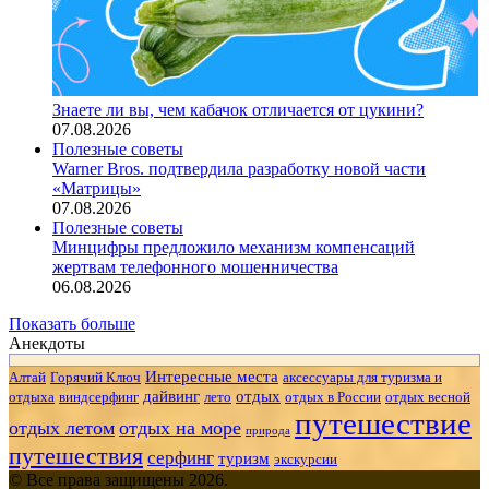
Знаете ли вы, чем кабачок отличается от цукини?
07.08.2026
Полезные советы
Warner Bros. подтвердила разработку новой части
«Матрицы»
07.08.2026
Полезные советы
Минцифры предложило механизм компенсаций
жертвам телефонного мошенничества
06.08.2026
Показать больше
Анекдоты
Интересные места
Алтай
Горячий Ключ
аксессуары для туризма и
дайвинг
отдых
отдыха
виндсерфинг
лето
отдых в России
отдых весной
путешествие
отдых летом
отдых на море
природа
путешествия
серфинг
туризм
экскурсии
© Все права защищены 2026.