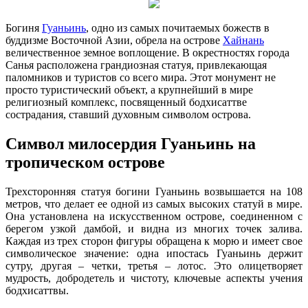
Богиня
Гуаньинь
, одно из самых почитаемых божеств в
буддизме Восточной Азии, обрела на острове
Хайнань
величественное земное воплощение. В окрестностях города
Санья расположена грандиозная статуя, привлекающая
паломников и туристов со всего мира. Этот монумент не
просто туристический объект, а крупнейший в мире
религиозный комплекс, посвященный бодхисаттве
сострадания, ставший духовным символом острова.
Символ милосердия Гуаньинь на
тропическом острове
Трехсторонняя статуя богини Гуаньинь возвышается на 108
метров, что делает ее одной из самых высоких статуй в мире.
Она установлена на искусственном острове, соединенном с
берегом узкой дамбой, и видна из многих точек залива.
Каждая из трех сторон фигуры обращена к морю и имеет свое
символическое значение: одна ипостась Гуаньинь держит
сутру, другая – четки, третья – лотос. Это олицетворяет
мудрость, добродетель и чистоту, ключевые аспекты учения
бодхисаттвы.