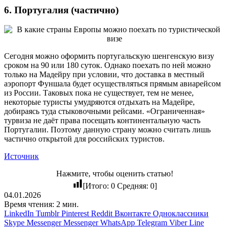
6. Португалия (частично)
Сегодня можно оформить португальскую шенгенскую визу
сроком на 90 или 180 суток. Однако поехать по ней можно
только на Мадейру при условии, что доставка в местный
аэропорт Фуншала будет осуществляться прямым авиарейсом
из России. Таковых пока не существует, тем не менее,
некоторые туристы умудряются отдыхать на Мадейре,
добираясь туда стыковочными рейсами. «Ограниченная»
турвиза не даёт права посещать континентальную часть
Португалии. Поэтому данную страну можно считать лишь
частично открытой для российских туристов.
Источник
Нажмите, чтобы оценить статью!
[Итого:
0
Средняя:
0
]
04.01.2026
Время чтения: 2 мин.
LinkedIn
Tumblr
Pinterest
Reddit
Вконтакте
Одноклассники
Skype
Messenger
Messenger
WhatsApp
Telegram
Viber
Line