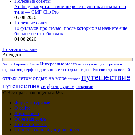
Полезные советы
Nothing выпустила свои первые наушники открытого
типа — CMF Clip Pro
05.08.2026
Полезные советы
10 фильмов про семью, после которых вы начнёте ещё
больше ценить близких
04.08.2026
Показать больше
Анекдоты
Интересные места
Алтай
Горячий Ключ
аксессуары для туризма и
дайвинг
отдых
отдыха
виндсерфинг
лето
отдых в России
отдых весной
путешествие
отдых летом
отдых на море
природа
путешествия
серфинг
туризм
экскурсии
© Все права защищены 2026.
Форум о туризме
О сайте
Карта сайта
Обратная связь
Поиск по тегам
Политика конфиденциальности