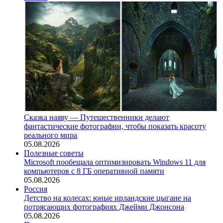
Сказка наяву — Путешественники делают
фантастические фотографии, чтобы показать красоту
реального мира
05.08.2026
Полезные советы
Microsoft пообещала оптимизировать Windows 11 для
компьютеров с 8 ГБ оперативной памяти
05.08.2026
Россия
Детство на колесах: юные ирландские цыгане на
потрясающих фотографиях Джейми Джонсона
05.08.2026