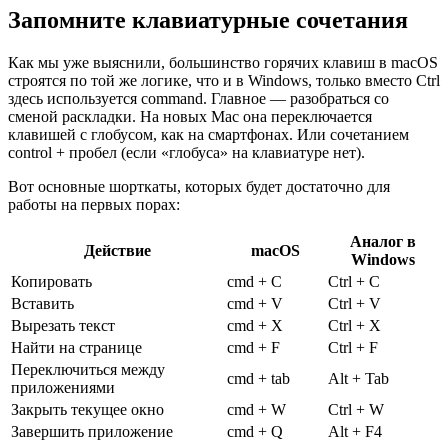
Запомните клавиатурные сочетания
Как мы уже выяснили, большинство горячих клавиш в macOS
строятся по той же логике, что и в Windows, только вместо Ctrl
здесь используется сommand. Главное — разобраться со
сменой раскладки. На новых Mac она переключается
клавишей с глобусом, как на смартфонах. Или сочетанием
сontrol + пробел (если «глобуса» на клавиатуре нет).
Вот основные шорткаты, которых будет достаточно для
работы на первых порах:
Аналог в
Действие
macOS
Windows
Копировать
сmd + C
Ctrl + C
Вставить
сmd + V
Ctrl + V
Вырезать текст
сmd + X
Ctrl + X
Найти на странице
сmd + F
Ctrl + F
Переключиться между
сmd + tab
Alt + Tab
приложениями
Закрыть текущее окно
сmd + W
Ctrl + W
Завершить приложение
сmd + Q
Alt + F4