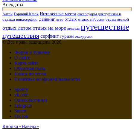
Анекдоты
Интересные места
Алтай
Горячий Ключ
аксессуары для туризма и
дайвинг
отдых
отдыха
виндсерфинг
лето
отдых в России
отдых весной
путешествие
отдых летом
отдых на море
природа
путешествия
серфинг
туризм
экскурсии
© Все права защищены 2026.
Форум о туризме
О сайте
Карта сайта
Обратная связь
Поиск по тегам
Политика конфиденциальности
Spotify
vk.com
Одноклассники
Telegram
Steam
TikTok
Кнопка «Наверх»