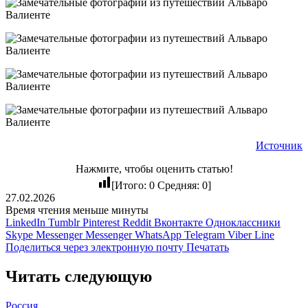
Источник
Нажмите, чтобы оценить статью!
[Итого:
0
Средняя:
0
]
27.02.2026
Время чтения меньше минуты
LinkedIn
Tumblr
Pinterest
Reddit
Вконтакте
Одноклассники
Skype
Messenger
Messenger
WhatsApp
Telegram
Viber
Line
Поделиться через электронную почту
Печатать
Читать следующую
Россия