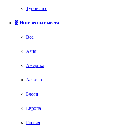
Турбизнес
Интересные места
Все
Азия
Америка
Африка
Блоги
Европа
Россия