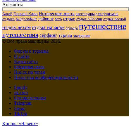
Анекдоты
Интересные места
Алтай
Горячий Ключ
аксессуары для туризма и
дайвинг
отдых
отдыха
виндсерфинг
лето
отдых в России
отдых весной
путешествие
отдых летом
отдых на море
природа
путешествия
серфинг
туризм
экскурсии
© Все права защищены 2026.
Форум о туризме
О сайте
Карта сайта
Обратная связь
Поиск по тегам
Политика конфиденциальности
Spotify
vk.com
Одноклассники
Telegram
Steam
TikTok
Кнопка «Наверх»