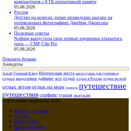
компьютеров с 8 ГБ оперативной памяти
05.08.2026
Россия
Детство на колесах: юные ирландские цыгане на
потрясающих фотографиях Джейми Джонсона
05.08.2026
Полезные советы
Nothing выпустила свои первые наушники открытого
типа — CMF Clip Pro
05.08.2026
Показать больше
Анекдоты
Интересные места
Алтай
Горячий Ключ
аксессуары для туризма и
дайвинг
отдых
отдыха
виндсерфинг
лето
отдых в России
отдых весной
путешествие
отдых летом
отдых на море
природа
путешествия
серфинг
туризм
экскурсии
© Все права защищены 2026.
Форум о туризме
О сайте
Карта сайта
Обратная связь