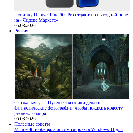
Новинку Huawei Pura 90s Pro отдают по выгодной цене
на «Яндекс Маркете»
05.08.2026
Россия
Сказка наяву — Путешественники делают
фантастические фотографии, чтобы показать красоту
реального мира
05.08.2026
Полезные советы
Microsoft пообещала оптимизировать Windows 11 для