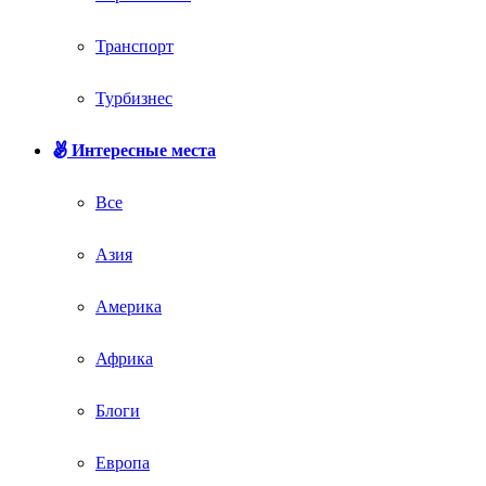
Транспорт
Турбизнес
Интересные места
Все
Азия
Америка
Африка
Блоги
Европа