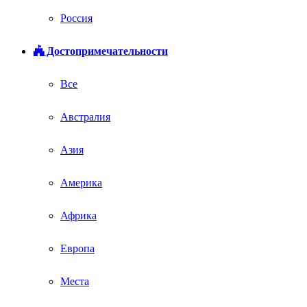
Россия
Достопримечательности
Все
Австралия
Азия
Америка
Африка
Европа
Места