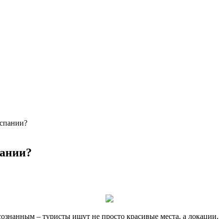
Испании?
пании?
ознанным – туристы ищут не просто красивые места, а локации,