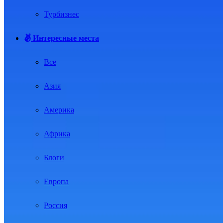
Турбизнес
Интересные места
Все
Азия
Америка
Африка
Блоги
Европа
Россия