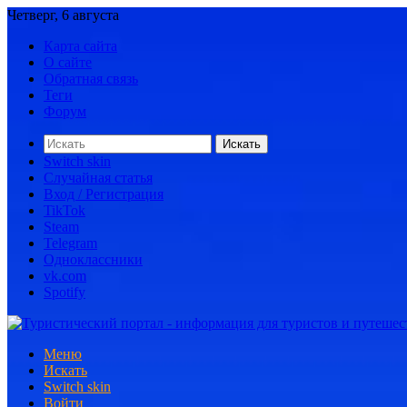
Четверг, 6 августа
Карта сайта
О сайте
Обратная связь
Теги
Форум
Искать
Switch skin
Случайная статья
Вход / Регистрация
TikTok
Steam
Telegram
Одноклассники
vk.com
Spotify
Меню
Искать
Switch skin
Войти