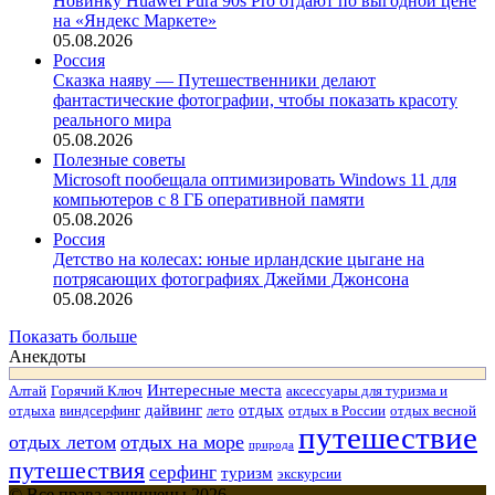
Новинку Huawei Pura 90s Pro отдают по выгодной цене
на «Яндекс Маркете»
05.08.2026
Россия
Сказка наяву — Путешественники делают
фантастические фотографии, чтобы показать красоту
реального мира
05.08.2026
Полезные советы
Microsoft пообещала оптимизировать Windows 11 для
компьютеров с 8 ГБ оперативной памяти
05.08.2026
Россия
Детство на колесах: юные ирландские цыгане на
потрясающих фотографиях Джейми Джонсона
05.08.2026
Показать больше
Анекдоты
Интересные места
Алтай
Горячий Ключ
аксессуары для туризма и
дайвинг
отдых
отдыха
виндсерфинг
лето
отдых в России
отдых весной
путешествие
отдых летом
отдых на море
природа
путешествия
серфинг
туризм
экскурсии
© Все права защищены 2026.