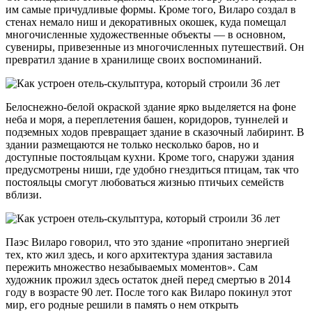
им самые причудливые формы. Кроме того, Виларо создал в
стенах немало ниш и декоративных окошек, куда помещал
многочисленные художественные объекты — в основном,
сувениры, привезенные из многочисленных путешествий. Он
превратил здание в хранилище своих воспоминаний.
Белоснежно-белой окраской здание ярко выделяется на фоне
неба и моря, а переплетения башен, коридоров, туннелей и
подземных ходов превращает здание в сказочный лабиринт. В
здании размещаются не только несколько баров, но и
доступные постояльцам кухни. Кроме того, снаружи здания
предусмотрены ниши, где удобно гнездиться птицам, так что
постояльцы смогут любоваться жизнью птичьих семейств
вблизи.
Паэс Виларо говорил, что это здание «пропитано энергией
тех, кто жил здесь, и кого архитектура здания заставила
пережить множество незабываемых моментов». Сам
художник прожил здесь остаток дней перед смертью в 2014
году в возрасте 90 лет. После того как Виларо покинул этот
мир, его родные решили в память о нем открыть