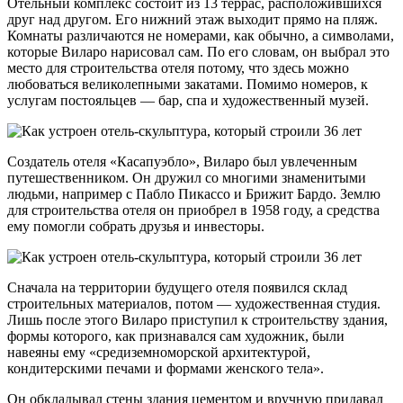
Отельный комплекс состоит из 13 террас, расположившихся
друг над другом. Его нижний этаж выходит прямо на пляж.
Комнаты различаются не номерами, как обычно, а символами,
которые Виларо нарисовал сам. По его словам, он выбрал это
место для строительства отеля потому, что здесь можно
любоваться великолепными закатами. Помимо номеров, к
услугам постояльцев — бар, спа и художественный музей.
Создатель отеля «Касапуэбло», Виларо был увлеченным
путешественником. Он дружил со многими знаменитыми
людьми, например с Пабло Пикассо и Брижит Бардо. Землю
для строительства отеля он приобрел в 1958 году, а средства
ему помогли собрать друзья и инвесторы.
Сначала на территории будущего отеля появился склад
строительных материалов, потом — художественная студия.
Лишь после этого Виларо приступил к строительству здания,
формы которого, как признавался сам художник, были
навеяны ему «средиземноморской архитектурой,
кондитерскими печами и формами женского тела».
Он обкладывал стены здания цементом и вручную придавал