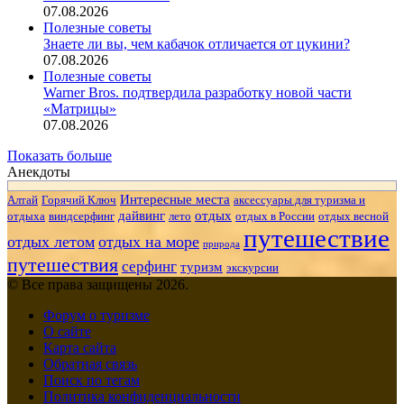
07.08.2026
Полезные советы
Знаете ли вы, чем кабачок отличается от цукини?
07.08.2026
Полезные советы
Warner Bros. подтвердила разработку новой части
«Матрицы»
07.08.2026
Показать больше
Анекдоты
Интересные места
Алтай
Горячий Ключ
аксессуары для туризма и
дайвинг
отдых
отдыха
виндсерфинг
лето
отдых в России
отдых весной
путешествие
отдых летом
отдых на море
природа
путешествия
серфинг
туризм
экскурсии
© Все права защищены 2026.
Форум о туризме
О сайте
Карта сайта
Обратная связь
Поиск по тегам
Политика конфиденциальности