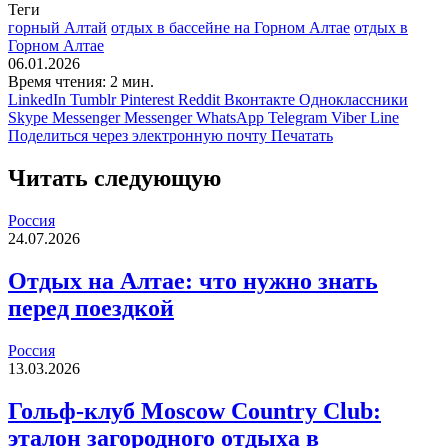
Теги
горный Алтай
отдых в бассейне на Горном Алтае
отдых в
Горном Алтае
06.01.2026
Время чтения: 2 мин.
LinkedIn
Tumblr
Pinterest
Reddit
Вконтакте
Одноклассники
Skype
Messenger
Messenger
WhatsApp
Telegram
Viber
Line
Поделиться через электронную почту
Печатать
Читать следующую
Россия
24.07.2026
Отдых на Алтае: что нужно знать
перед поездкой
Россия
13.03.2026
Гольф-клуб Moscow Country Club:
эталон загородного отдыха в