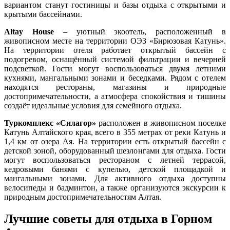
вариантом станут гостиницы и базы отдыха с открытыми и
крытыми бассейнами.
Altay House
– уютный экоотель, расположенный в
живописном месте на территории ОЭЗ «Бирюзовая Катунь».
На территории отеля работает открытый бассейн с
подогревом, оснащённый системой фильтрации и вечерней
подсветкой. Гости могут воспользоваться двумя летними
кухнями, мангальными зонами и беседками. Рядом с отелем
находятся рестораны, магазины и природные
достопримечательности, а атмосфера спокойствия и тишины
создаёт идеальные условия для семейного отдыха.
Туркомплекс «Силагор»
расположен в живописном поселке
Катунь Алтайского края, всего в 355 метрах от реки Катунь и
1,4 км от озера Ая. На территории есть открытый бассейн с
детской зоной, оборудованный шезлонгами для отдыха. Гости
могут воспользоваться рестораном с летней террасой,
кедровыми банями с купелью, детской площадкой и
мангальными зонами. Для активного отдыха доступны
велосипеды и бадминтон, а также организуются экскурсии к
природным достопримечательностям Алтая.
Лучшие советы для отдыха в Горном